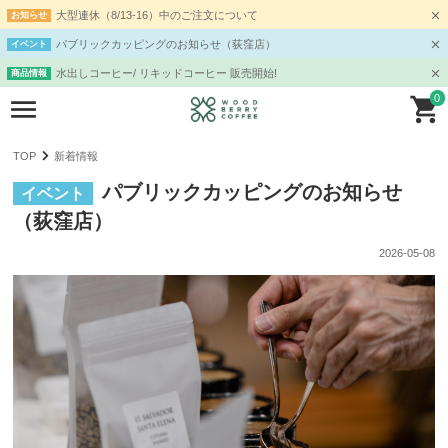
大型連休（8/13-16）中のご注文について
お知らせ
パブリックカッピングのお知らせ（荻窪店）
イベント
水出しコーヒー/ リキッドコーヒー 販売開始!
商品情報
0
TOP
新着情報
パブリックカッピングのお知らせ
イベント
（荻窪店）
2026-05-08