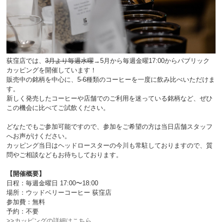
荻窪店では、
3月より毎週水曜
→5月から毎週金曜17:00からパブリック
カッピングを開催しています！
販売中の銘柄を中心に、5-6種類のコーヒーを一度に飲み比べいただけま
す。
新しく発売したコーヒーや店舗でのご利用を迷っている銘柄など、ぜひ
この機会に比べてご試飲ください。
どなたでもご参加可能ですので、参加をご希望の方は当日店舗スタッフ
へお声がけください。
カッピング当日はヘッドロースターの今川も常駐しておりますので、質
問やご相談などもお待ちしております。
【開催概要】
日程：毎週金曜日 17:00〜18:00
場所：ウッドベリーコーヒー 荻窪店
参加費：無料
予約：不要
>>カッピングの詳細はこちら