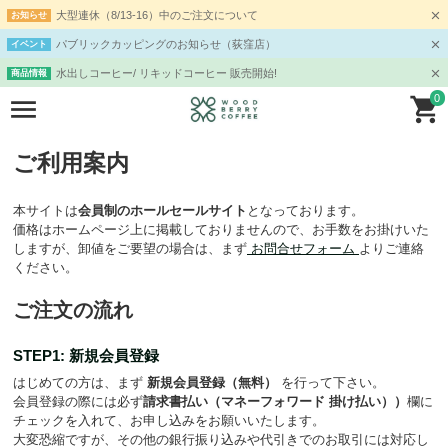
大型連休（8/13-16）中のご注文について
お知らせ
パブリックカッピングのお知らせ（荻窪店）
イベント
水出しコーヒー/ リキッドコーヒー 販売開始!
商品情報
0
ご利用案内
本サイトは
会員制のホールセールサイト
となっております。
価格はホームページ上に掲載しておりませんので、お手数をお掛けいた
しますが、卸値をご要望の場合は、まず
お問合せフォーム
よりご連絡
ください。
ご注文の流れ
STEP1: 新規会員登録
はじめての方は、まず
新規会員登録（無料）
を行って下さい。
会員登録の際には必ず
請求書払い（マネーフォワード 掛け払い））
欄に
チェックを入れて、お申し込みをお願いいたします。
大変恐縮ですが、その他の銀行振り込みや代引きでのお取引には対応し