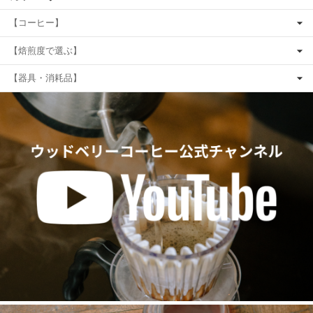
【コーヒー】
【焙煎度で選ぶ】
【器具・消耗品】