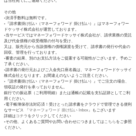
は当社宛てにご連絡ください。
その他
◦決済手数料は無料です。
◦『請求書掛け払い（マネーフォワード 掛け払い）』はマネーフォワー
ドケッサイ株式会社が運営しております。
◦当サービスではマネーフォワードケッサイ株式会社が、請求業務の受託
及び代金債権の収受権限の付与を受け、
又は、販売元から当該債権の債権譲渡を受けて、請求書の発行や代金の
回収、管理を行っております。
◦審査の結果、別のお支払方法をご提案する可能性がございます。予めご
了承ください。
◦請求書の発行元およびご入金先口座名義は、マネーフォワードケッサイ
株式会社となります。お間違えのないようご注意ください。
◦『請求書掛け払い（マネーフォワード 掛け払い）』でご注文の場合、
領収証の発行を承っておりません。
銀行での振込票（ご利用明細）または通帳の記載を支払証跡としてご利
用ください。
◦電子帳簿保存法対応済！受けとった請求書をクラウドで管理できる便利
なサービス
『マネーフォワード 掛け払い Inbox』
もございます
詳細は
コチラ
をクリックしてください
◦その他、よくあるご質問やお問い合わせにつきましては
こちら
をご参照
ください。